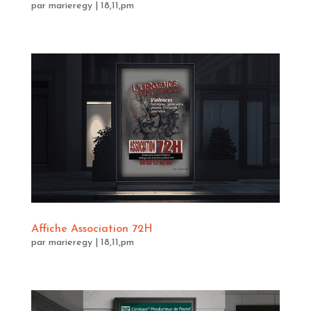
par
marieregy
|
18,11,pm
Affiche Association 72H
par
marieregy
|
18,11,pm