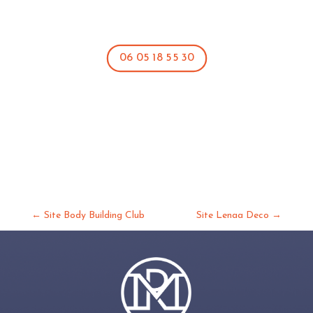
06 05 18 55 30
←
Site Body Building Club
Site Lenaa Deco
→