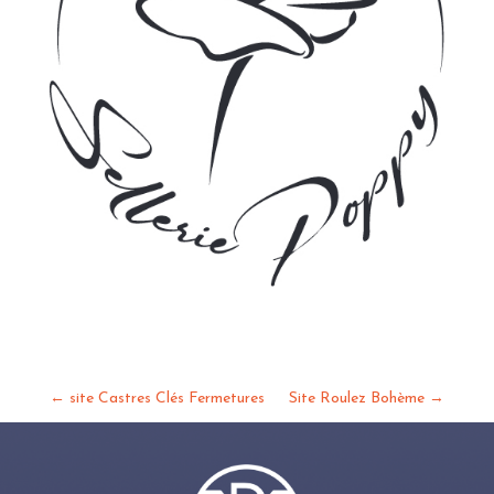
←
site Castres Clés Fermetures
Site Roulez Bohème
→