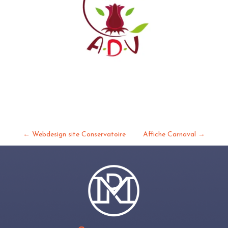
←
Webdesign site Conservatoire
Affiche Carnaval
→