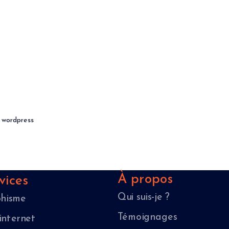
es services
Réalisations
À Propos
Contact
À propos
vices
Qui suis-je ?
hisme
Témoignages
 internet