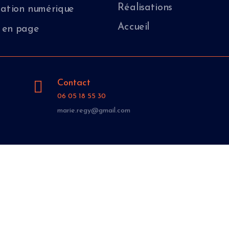
Réalisations
ation numérique
Accueil
 en page

Contact
06 05 18 55 30
marie.regy@gmail.com