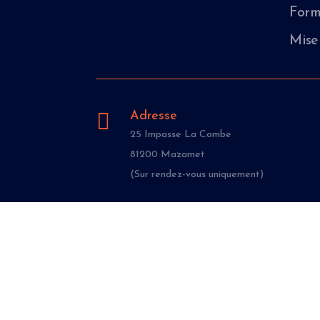
Form
Mise

Adresse
25 Impasse La Combe
81200 Mazamet
(Sur rendez-vous uniquement)